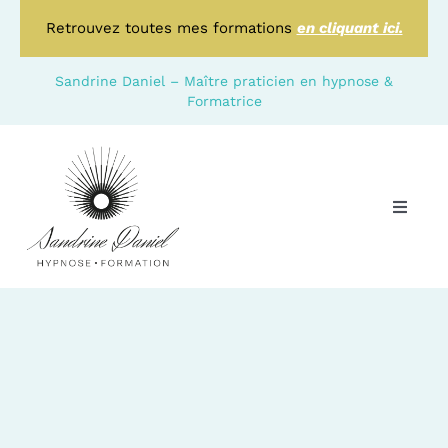
Passer
Retrouvez toutes mes formations
en cliquant ici.
au
contenu
Sandrine Daniel
– Maître praticien en hypnose &
Formatrice
Toggle
Naviga
Qui suis je ?
Hypnoses
HPI