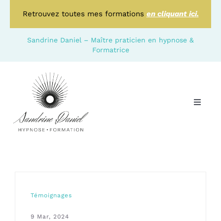
Passer
Retrouvez toutes mes formations
en cliquant ici.
au
contenu
Sandrine Daniel – Maître praticien en hypnose &
Formatrice
Toggle
Naviga
Qui suis je ?
Hypnoses
HPI
Témoignages
9 Mar, 2024