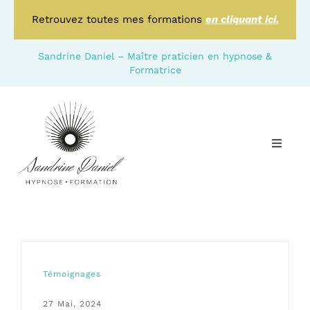
Passer
Retrouvez toutes mes formations
en cliquant ici.
au
contenu
Sandrine Daniel – Maître
praticien en hypnose
&
Formatrice
Toggle
Naviga
Qui suis je ?
Hypnoses
HPI
Témoignages
27 Mai, 2024