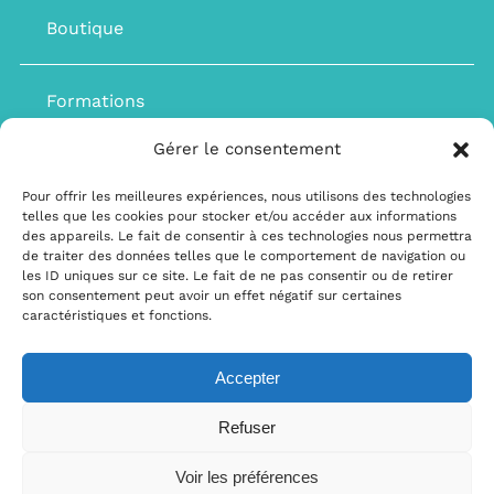
Boutique
Formations
Gérer le consentement
Dates et tarifs
Pour offrir les meilleures expériences, nous utilisons des technologies
telles que les cookies pour stocker et/ou accéder aux informations
des appareils. Le fait de consentir à ces technologies nous permettra
Blog
de traiter des données telles que le comportement de navigation ou
les ID uniques sur ce site. Le fait de ne pas consentir ou de retirer
son consentement peut avoir un effet négatif sur certaines
caractéristiques et fonctions.
Contact
Accepter
Règlement intérieur
–
Politique de cookies
–
Politique de
confidentialité
–
Mentions légales
–
Conditions générales de vente
Refuser
© Copyright 2024
Voir les préférences